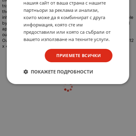
нашия сайт от ваша страна с нашите
transparent to the data. The outputs will reflect the true form of
партньори за реклама и анализи,
the input data. When (WE) is high data and address inputs are
които може да я комбинират с друга
inhibited. Data acquisition from the four registers is made possible
by the read address inputs (RA1 and RA0). The addressed word
информация, която сте им
appears at the output when the read enable (RE) is low. The
предоставили или която са събрали от
output is in the high impedance state when the (RE) is high.
вашето използване на техните услуги.
Outputs can be tied together to increase the word capacity to 512
x 4 bits
ПРИЕМЕТЕ ВСИЧКИ
ПОКАЖЕТЕ ПОДРОБНОСТИ