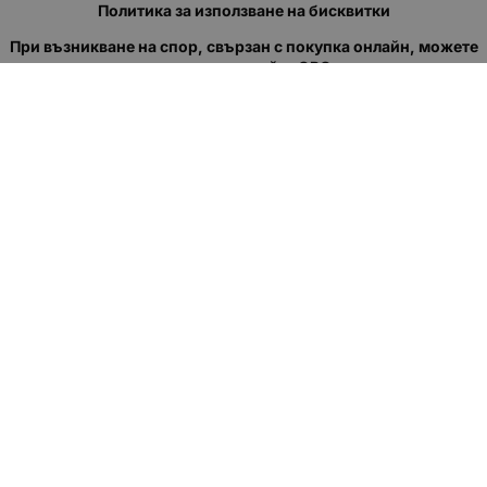
Политика за използване на бисквитки
При възникване на спор, свързан с покупка онлайн, можете
да ползвате сайта ОРС
Вашите права
Отказ от сделка
За нас
Полезни връзки
Карта на сайта
Контакти
КОНТАКТИ
"КВАЗЕР" ЕООД
Адрес: гр. Пловдив
ул."Кукленско шосе" No.12
Ел. поща (препиши, не копирай):
salеs:at:kvazer.cоm
Телефон:
088 55 99 413