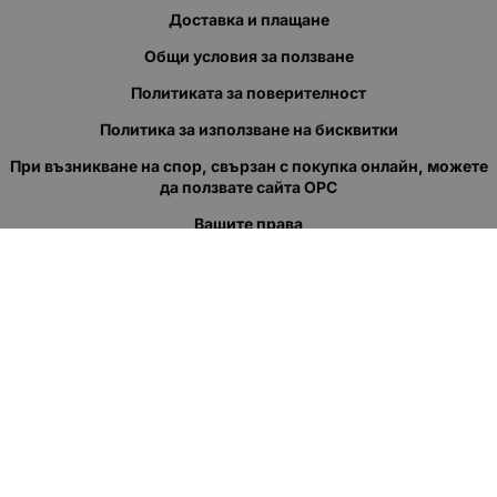
Доставка и плащане
Общи условия за ползване
Политиката за поверителност
Политика за използване на бисквитки
При възникване на спор, свързан с покупка онлайн, можете
да ползвате сайта ОРС
Вашите права
Отказ от сделка
За нас
Полезни връзки
Карта на сайта
Контакти
КОНТАКТИ