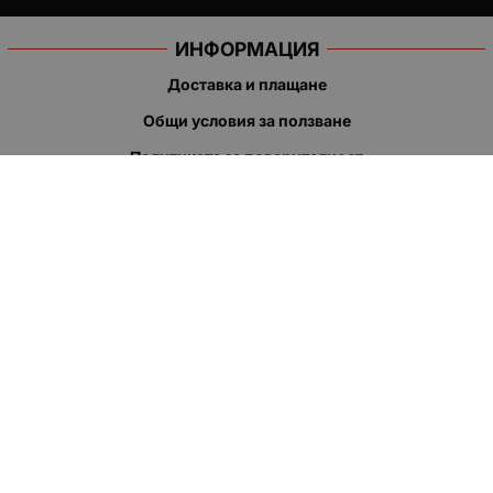
ИНФОРМАЦИЯ
Доставка и плащане
Общи условия за ползване
Политиката за поверителност
Политика за използване на бисквитки
При възникване на спор, свързан с покупка онлайн, можете
да ползвате сайта ОРС
Вашите права
Отказ от сделка
За нас
Полезни връзки
Карта на сайта
Контакти