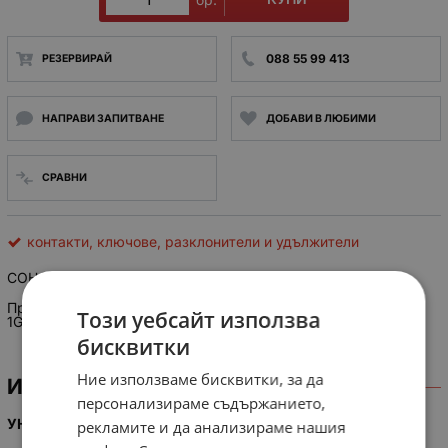
088 55 99 413
РЕЗЕРВИРАЙ
НАПРАВИ ЗАПИТВАНЕ
ДОБАВИ В ЛЮБИМИ
СРАВНИ
контакти, ключове, разклонители и удължители
СОНО
WPM-GLAN
Предпазителен модул за
гигабитови
компютърни мрежи /
Този уебсайт използва
1GB LAN протектор
бисквитки
Ние използваме бисквитки, за да
ИНФОРМАЦИЯ
персонализираме съдържанието,
УНИВЕРСАЛЕН ПРЕДПАЗИТЕЛ ЗА LAN МРЕЖИ G-LAN
рекламите и да анализираме нашия