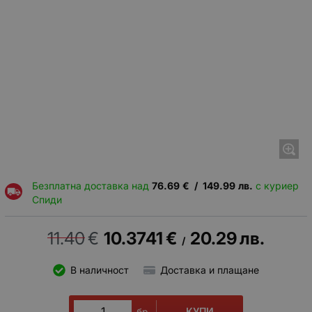
Безплатна доставка над
76.69
€
/
149.99
лв.
с куриер
Спиди
11.40
€
10.3741
€
20.29
лв.
/
В наличност
Доставка и плащане
КУПИ
бр.