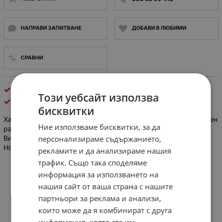
НАПРАВИ ЗАПИТВАНЕ
ДОБАВИ В ЛЮБИМИ
СРАВНИ
контактори
Този уебсайт използва
GENERAL ELECTRIC
бисквитки
Характеристики на спомагателния контактен блок Номинален
Ние използваме бисквитки, за да
работен ток 3,5 A Страничен монтаж Контакти – 1 NO и 1 NC
Винтови клеми Стандарти IEC947-2, IEC947-4-1, VDE 0660
персонализираме съдържанието,
Номинален работен ток Ie при AC-15, 230 V
рекламите и да анализираме нашия
трафик. Също така споделяме
информация за използването на
нашия сайт от ваша страна с нашите
партньори за реклама и анализи,
които може да я комбинират с друга