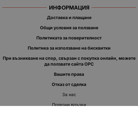
ИНФОРМАЦИЯ
Доставка и плащане
Общи условия за ползване
Политиката за поверителност
Политика за използване на бисквитки
При възникване на спор, свързан с покупка онлайн, можете
да ползвате сайта ОРС
Вашите права
Отказ от сделка
За нас
Полезни връзки
Карта на сайта
Контакти