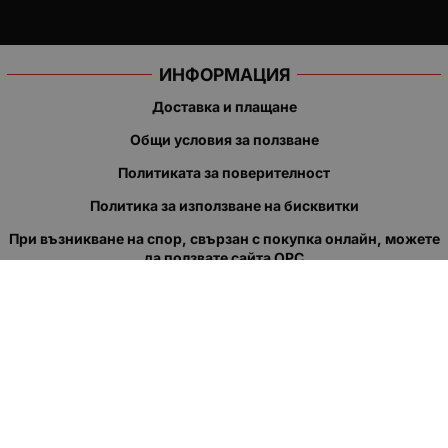
ИНФОРМАЦИЯ
Доставка и плащане
Общи условия за ползване
Политиката за поверителност
Политика за използване на бисквитки
При възникване на спор, свързан с покупка онлайн, можете
да ползвате сайта ОРС
Вашите права
Отказ от сделка
За нас
Полезни връзки
Карта на сайта