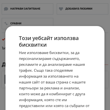
НАПРАВИ ЗАПИТВАНЕ
ДОБАВИ В ЛЮБИМИ
СРАВНИ
Този уебсайт използва
Hitachi
бисквитки
Ъглошлайф Hitachi, 125мм, 650W, 10000 об/мин,
1.4 kg
Ние използваме бисквитки, за да
персонализираме съдържанието,
ДОКУМЕНТИ ЗА СВАЛЯНЕ
рекламите и да анализираме нашия
трафик. Също така споделяме
информация за използването на
ръководство на потребителя HITACHI G13SR3
нашия сайт от ваша страна с нашите
649 KB |
PDF
PDF
партньори за реклама и анализи,
които може да я комбинират с друга
информация, която сте им
предоставили или която са събрали от