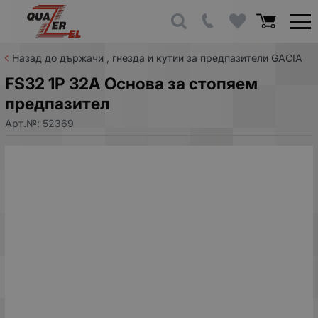
Назад до държачи , гнезда и кутии за предпазители GACIA
FS32 1P 32A Основа за стопяем
предпазител
Арт.№:
52369