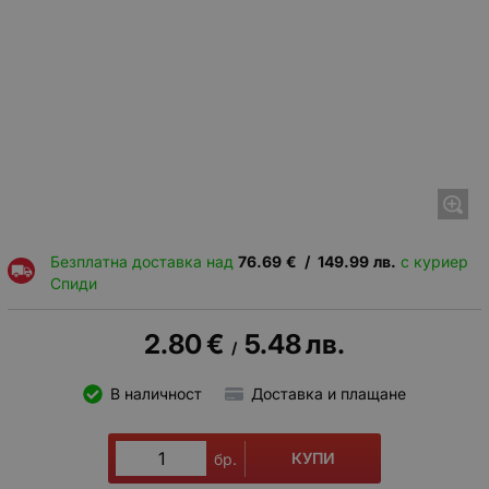
Безплатна доставка над
76.69
€
/
149.99
лв.
с куриер
Спиди
2.80
€
5.48
лв.
/
В наличност
Доставка и плащане
КУПИ
бр.