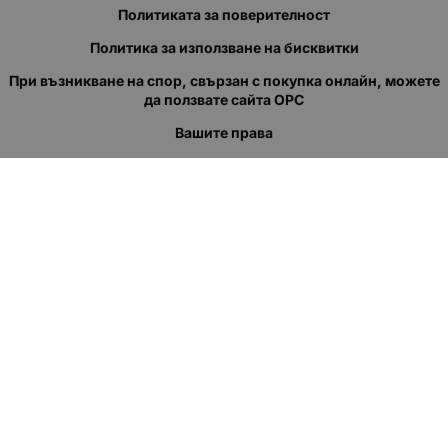
Политиката за поверителност
Политика за използване на бисквитки
При възникване на спор, свързан с покупка онлайн, можете
да ползвате сайта ОРС
Вашите права
Отказ от сделка
За нас
Полезни връзки
Карта на сайта
Контакти
КОНТАКТИ
"КВАЗЕР" ЕООД
Адрес: гр. Пловдив
ул."Кукленско шосе" No.12