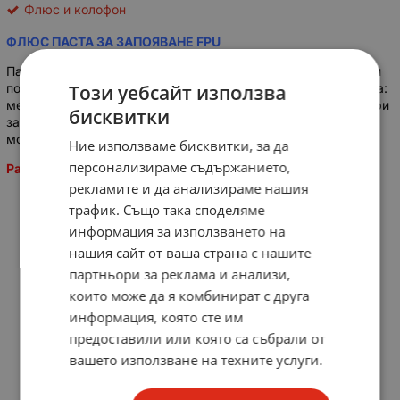
Флюс и колофон
ФЛЮС ПАСТА ЗА ЗАПОЯВАНЕ FPU
Пастообразен флюс по нова формула с изключително добри
Този уебсайт използва
показатели при запояване чрез поялник с калаени припои на:
мед и медни сплави, желязо, никел, цинк и др. Подходящ при
бисквитки
запояване в електрониката и електротехниката, както при
монтажи, така и при ремонт. Неокислява след употрба.
Ние използваме бисквитки, за да
персонализираме съдържанието,
Разпродадени!
рекламите и да анализираме нашия
трафик. Също така споделяме
информация за използването на
нашия сайт от ваша страна с нашите
партньори за реклама и анализи,
които може да я комбинират с друга
информация, която сте им
предоставили или която са събрали от
вашето използване на техните услуги.