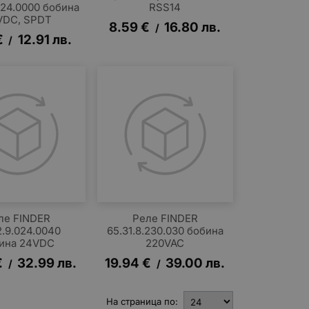
024.0000 бобина
RSS14
VDC, SPDT
8.59
€
16.80
лв.
/
€
12.91
лв.
/
ле FINDER
Реле FINDER
2.9.024.0040
65.31.8.230.030 бобина
ина 24VDC
220VAC
€
32.99
лв.
19.94
€
39.00
лв.
/
/
На страница по: