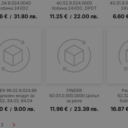
.34.9.024.0040
40.52.9.024.0000
40.31.9.
бобина 24VDC
бобина 24VDC, DPDT
24
26
€
31.80
лв.
11.25
€
22.00
лв.
6.60
/
/
ER 99.02.9.024.99
FINDER
Ре
дпазен модул за
92.03.0.000.0000 Цокъл
62.3
02, 94.03, 94.04
за реле
боб
60
€
9.00
лв.
11.96
€
23.39
лв.
16.87
/
/
2