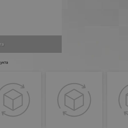
та
укта