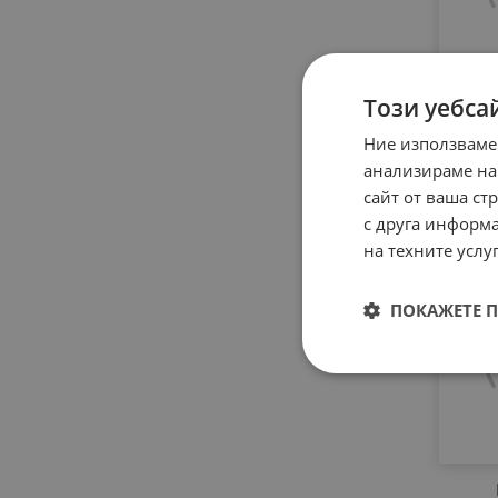
Този уебса
Цок
Ние използваме
13.
анализираме на
сайт от ваша ст
с друга информа
на техните услуг
ПОКАЖЕТЕ 