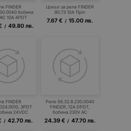
ле FINDER
Цокъл за реле FINDER
230.0040 бобина
90.73 10A 11pin
 AC 10A 4PDT
7.67
€
15.00
лв.
/
€
49.80
лв.
/
ле FINDER
Реле 56.32.8.230.0040
.024.0010, 3PDT
FINDER, 12A DPDT,
бобина 24VDC
бобина 230V AC
€
42.70
лв.
24.39
€
47.70
лв.
/
/