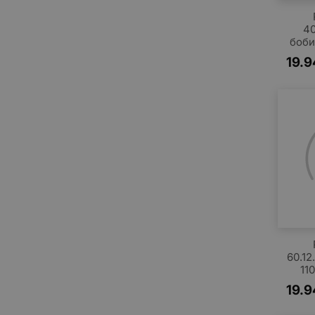
40
боби
19.9
60.12
11
19.9