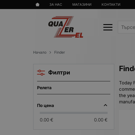
ЗА НАС
МАГАЗИНИ
КОНТАКТИ
Начало
Finder
Find
Филтри
Today F
Релета
commerc
the yea
manufac
По цена
0.00 €
0.00 €