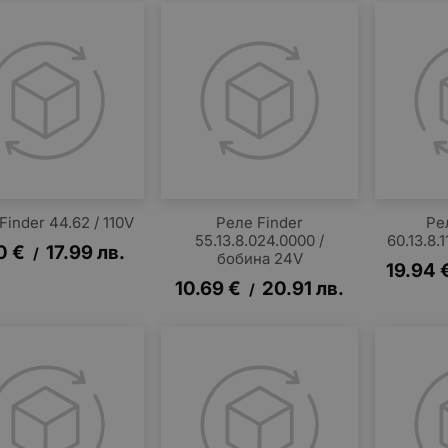
Finder 44.62 / 110V
Реле Finder
Ре
55.13.8.024.0000 /
60.13.8.
0
€
17.99
лв.
/
бобина 24V
19.94
10.69
€
20.91
лв.
/