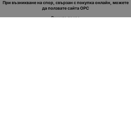
При възникване на спор, свързан с покупка онлайн, можете
да ползвате сайта ОРС
Вашите права
Отказ от сделка
За нас
Полезни връзки
Карта на сайта
Контакти
КОНТАКТИ
"КВАЗЕР" ЕООД
Адрес: гр. Пловдив
ул."Кукленско шосе" No.12
Ел. поща (препиши, не копирай):
salеs:at:kvazer.cоm
Телефон:
088 55 99 413