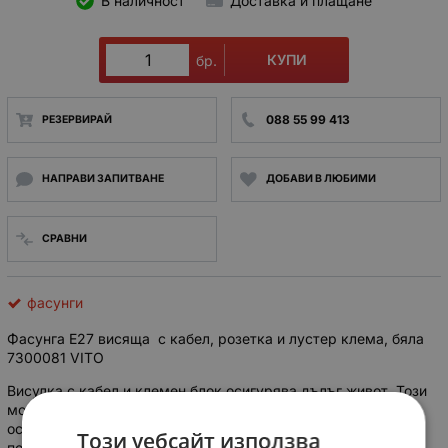
В наличност
Доставка и плащане
КУПИ
бр.
088 55 99 413
РЕЗЕРВИРАЙ
НАПРАВИ ЗАПИТВАНЕ
ДОБАВИ В ЛЮБИМИ
СРАВНИ
фасунги
Фасунга E27 висяща с кабел, розетка и лустер клема, бяла
7300081 VITO
Висулка с кабел и клемен блок осигурява дълъг живот. Този
модел включва гнездо E27 за желаната гъвкавост на
осветлението. Той е готов за работа с лесния си монтаж и
Този уебсайт използва
поддръжка.