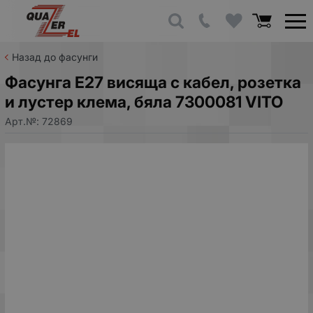
Назад до фасунги
Фасунга E27 висяща с кабел, розетка
и лустер клема, бяла 7300081 VITO
Арт.№:
72869