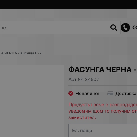
0
А ЧЕРНА - висяща E27
ФАСУНГА ЧЕРНА -
Арт.№:
34507
Неналичен
Доставка
Продуктът вече е разпродаден
уведомим щом го получим от
заместител.
Ел. поща