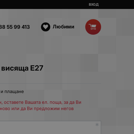
ВХОД
Любими
88 55 99 413
 висяща E27
 и плащане
, оставете Вашата ел. поща, за да Ви
ново или да Ви предложим негов