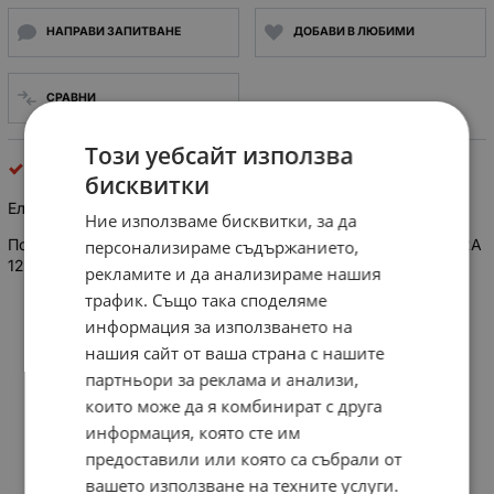
НАПРАВИ ЗАПИТВАНЕ
ДОБАВИ В ЛЮБИМИ
СРАВНИ
Този уебсайт използва
Релета
бисквитки
Електронно реле D2W102F - SSR, 2A, 120VAC
Ние използваме бисквитки, за да
Полупроводниково солид стейт реле (SOLID STATE RELAY) 2A
персонализираме съдържанието,
120VAC, с управление 28VDC
рекламите и да анализираме нашия
трафик. Също така споделяме
информация за използването на
нашия сайт от ваша страна с нашите
партньори за реклама и анализи,
които може да я комбинират с друга
информация, която сте им
предоставили или която са събрали от
вашето използване на техните услуги.