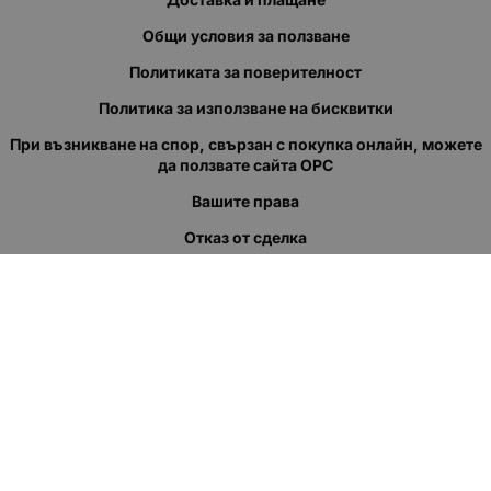
Общи условия за ползване
Политиката за поверителност
Политика за използване на бисквитки
При възникване на спор, свързан с покупка онлайн, можете
да ползвате сайта ОРС
Вашите права
Отказ от сделка
За нас
Полезни връзки
Карта на сайта
Контакти
КОНТАКТИ
"КВАЗЕР" ЕООД