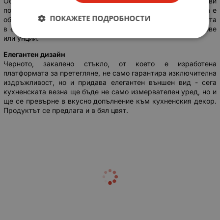
Основно предимство на везната е функцията тара, която ви
позволява да измервате теглото на самия продукт. Везната е
ПОКАЖЕТЕ ПОДРОБНОСТИ
оборудвана с ясен LCD дисплей, който показва измерванията
в една от четирите единици – грамове, милилитри, паундове
или унции.
Елегантен дизайн
Черното, закалено стъкло, от което е изработена
платформата за претегляне, не само гарантира изключителна
издръжливост, но и придава елегантен външен вид - сега
кухненската везна ще бъде не само измервателен уред, но и
ще се превърне в вкусно допълнение към кухненския декор.
Продуктът се предлага и в бял цвят.