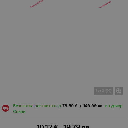
1 от 2
Безплатна доставка над
76.69
€
/
149.99
лв.
с куриер
Спиди
10.12
€
19.79
лв.