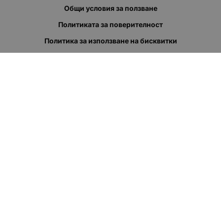
Общи условия за ползване
Политиката за поверителност
Политика за използване на бисквитки
При възникване на спор, свързан с покупка онлайн, можете
да ползвате сайта ОРС
Вашите права
Отказ от сделка
За нас
Полезни връзки
Карта на сайта
Контакти
КОНТАКТИ
"КВАЗЕР" ЕООД
Адрес: гр. Пловдив