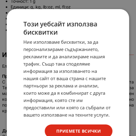
Точност: 1 g
Единици: g, kg, lb:oz, ml, fl:oz
Функционални бутони (режим, тара/мощност)
LCD дисплей
Този уебсайт използва
Захранване: 1x CR2032
EAN: 5901890111744
бисквитки
Ние използваме бисквитки, за да
персонализираме съдържанието,
ИНФОРМАЦИЯ
рекламите и да анализираме нашия
трафик. Също така споделяме
Електронна кухненска везна до 5кг TEESA, бяло стъкло
информация за използването на
Прецизност във всеки грам
нашия сайт от ваша страна с нашите
С максимално тегло от 5 kg и минимално тегло от 5 g, везната
партньори за реклама и анализи,
Teesa е подходяща както за големи порции храна, така и за
които може да я комбинират с друга
малки добавки. С точност до 1 g уредът позволява прецизен
контрол на количеството на съставките, което е особено
информация, която сте им
полезно при печене, където всеки грам може да повлияе на
предоставили или която са събрали от
крайния резултат.
вашето използване на техните услуги.
ПРИЕМЕТЕ ВСИЧКИ
Допълнителна функционалност