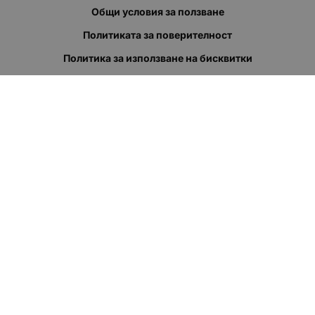
Общи условия за ползване
Политиката за поверителност
Политика за използване на бисквитки
При възникване на спор, свързан с покупка онлайн, можете
да ползвате сайта ОРС
Вашите права
Отказ от сделка
За нас
Полезни връзки
Карта на сайта
Контакти
КОНТАКТИ
"КВАЗЕР" ЕООД
Адрес: гр. Пловдив