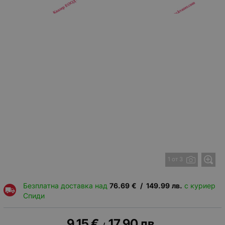
1 от 3
Безплатна доставка над
76.69
€
/
149.99
лв.
с куриер
Спиди
9.15
€
17.90
лв.