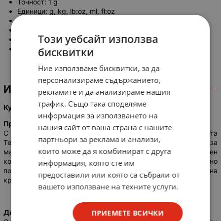
Точност: 1 g
Единици: g, kg, lb:oz, ml, fl:oz
Функционални бутони (режим, тара/мощност)
LCD дисплей
Този уебсайт използва
Захранване: 1x CR2032
EAN: 5901890111768
бисквитки
Ние използваме бисквитки, за да
персонализираме съдържанието,
ИНФОРМАЦИЯ
рекламите и да анализираме нашия
трафик. Също така споделяме
Кухненска везна стъкло черно
информация за използването на
Прецизност във всеки грам
нашия сайт от ваша страна с нашите
С максимално тегло от 5 kg и минимално тегло от 5 g, везната
партньори за реклама и анализи,
Teesa е подходяща както за големи порции храна, така и за
които може да я комбинират с друга
малки добавки. С точност до 1 g уредът позволява прецизен
контрол на количеството на съставките, което е особено
информация, която сте им
полезно при печене, където всеки грам може да повлияе на
предоставили или която са събрали от
крайния резултат.
вашето използване на техните услуги.
ПРИЕМЕТЕ ВСИЧКИ
Допълнителна функционалност