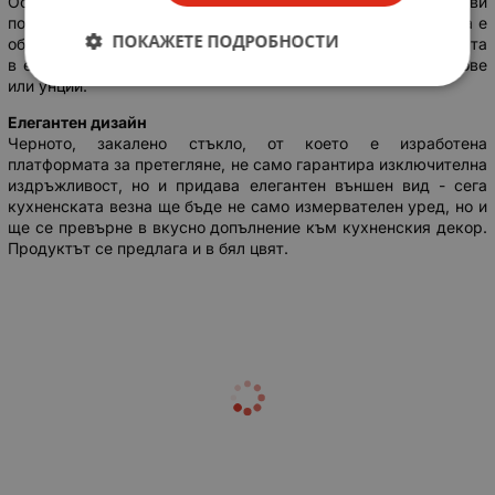
Основно предимство на везната е функцията тара, която ви
позволява да измервате теглото на самия продукт. Везната е
ПОКАЖЕТЕ ПОДРОБНОСТИ
оборудвана с ясен LCD дисплей, който показва измерванията
в една от четирите единици – грамове, милилитри, паундове
или унции.
Елегантен дизайн
Черното, закалено стъкло, от което е изработена
платформата за претегляне, не само гарантира изключителна
издръжливост, но и придава елегантен външен вид - сега
кухненската везна ще бъде не само измервателен уред, но и
ще се превърне в вкусно допълнение към кухненския декор.
Продуктът се предлага и в бял цвят.