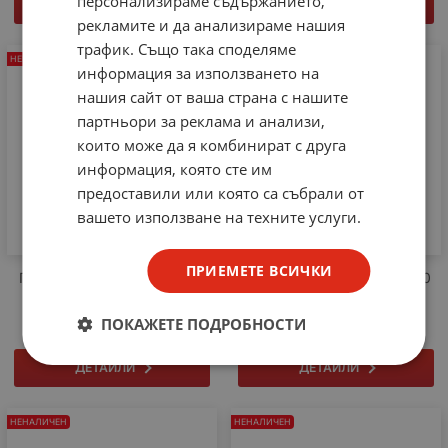
персонализираме съдържанието,
ДЕТАЙЛИ
ДЕТАЙЛИ
рекламите и да анализираме нашия
трафик. Също така споделяме
НЕНАЛИЧЕН
НЕНАЛИЧЕН
информация за използването на
нашия сайт от ваша страна с нашите
партньори за реклама и анализи,
които може да я комбинират с друга
информация, която сте им
предоставили или която са събрали от
вашето използване на техните услуги.
ПРИЕМЕТЕ ВСИЧКИ
Плъзгащ ключ ON-OFF-ON
3M Изолирбанд Scotch 700
DPDT
0.18mmX19mmX20m
ПОКАЖЕТЕ ПОДРОБНОСТИ
ДЕТАЙЛИ
ДЕТАЙЛИ
НЕНАЛИЧЕН
НЕНАЛИЧЕН