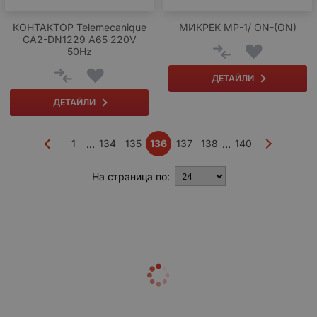
КОНТАКТОР Telemecanique
МИКРЕК МР-1/ ON-(ON)
CA2-DN1229 A65 220V
50Hz
ДЕТАЙЛИ
ДЕТАЙЛИ
1
134
135
136
137
138
140
...
...
На страница по: