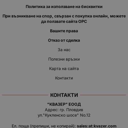
Политика за използване на бисквитки
При възникване на спор, свързан с покупка онлайн, можете
да ползвате сайта ОРС
Вашите права
Отказ от сделка
За нас
Полезни връзки
Карта на сайта
Контакти
КОНТАКТИ
"КВАЗЕР" ЕООД
Адрес: гр. Пловдив
ул."Кукленско шосе" No.12
Ел. поща (препиши, не копирай):
salеs:at:kvazer.cоm