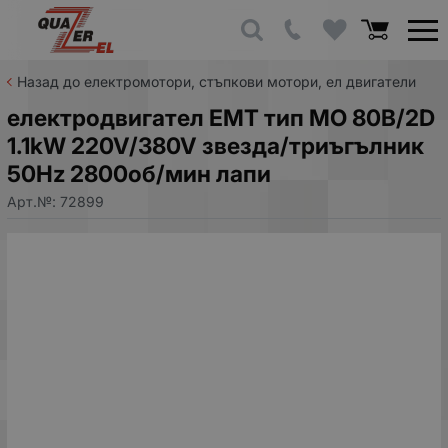
Назад до електромотори, стъпкови мотори, ел двигатели
електродвигател EMT тип MO 80B/2D
1.1kW 220V/380V звезда/триъгълник
50Hz 2800об/мин лапи
Арт.№:
72899