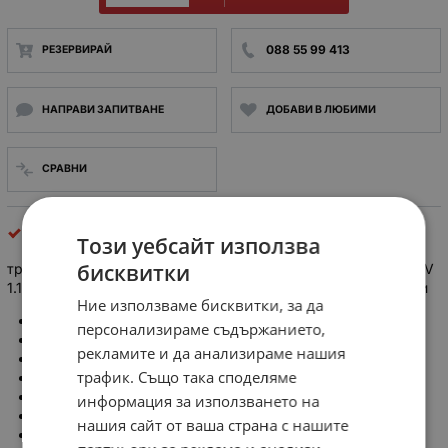
088 55 99 413
РЕЗЕРВИРАЙ
НАПРАВИ ЗАПИТВАНЕ
ДОБАВИ В ЛЮБИМИ
СРАВНИ
електромотори, стъпкови мотори, ел двигатели
Този уебсайт използва
бисквитки
трифазен електродвигател EMT MO 80B/2D 1.1kW 220V/380V
1.1kW 220V/380V звезда/триъгълник 50Hz 2850об/мин лапи
Ние използваме бисквитки, за да
Честота: 50Hz
персонализираме съдържанието,
Номинална скорост: 2800об. / мин.
рекламите и да анализираме нашия
Мощност: 1100W
трафик. Също така споделяме
Напрежение и ток: 220V/380V 50Hz 4.7/2.7A
диаметър на вала - Ø19мм.
информация за използването на
Монтаж: лапи и шпонка
нашия сайт от ваша страна с нашите
Производител: EMT