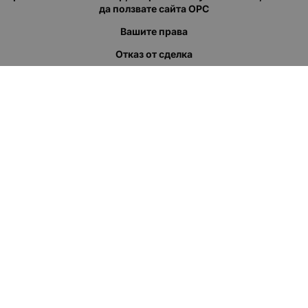
да ползвате сайта ОРС
Вашите права
Отказ от сделка
За нас
Полезни връзки
Карта на сайта
Контакти
КОНТАКТИ
"КВАЗЕР" ЕООД
Адрес: гр. Пловдив
ул."Кукленско шосе" No.12
Ел. поща (препиши, не копирай):
salеs:at:kvazer.cоm
Телефон:
088 55 99 413
МЕТОДИ НА ПЛАЩАНЕ