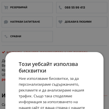
088 55 99 413
РЕЗЕРВИРАЙ
НАПРАВИ ЗАПИТВАНЕ
ДОБАВИ В ЛЮБИМИ
СРАВНИ
контакти, ключове, разклонители и удължители
Двугнездов разклонител
WF-0097
за авто запалка с USB
Този уебсайт използва
Входящо напрежение: 12VDC - 16VDC
бисквитки
Консумирана мощност: 60W maxDC5A
USB изходно напрежение: 5VDC- 500mA
Ние използваме бисквитки, за да
разпр!
персонализираме съдържанието,
рекламите и да анализираме нашия
ИНФОРМАЦИЯ
трафик. Също така споделяме
информация за използването на
Car cigarette lighter splitter for 2 WF-0097
нашия сайт от ваша страна с нашите