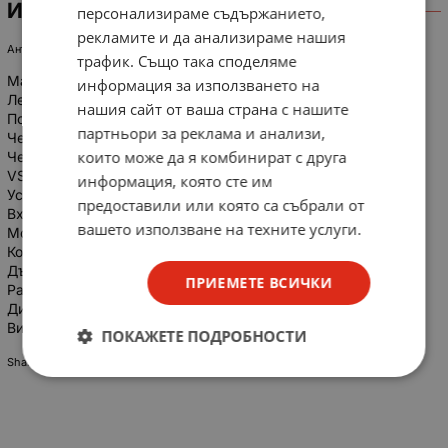
ИНФОРМАЦИЯ
персонализираме съдържанието,
рекламите и да анализираме нашия
Антена за цифрова ефирна телевизия (DVB-T/MPEG4).
трафик. Също така споделяме
Магнитна основа
информация за използването на
Лесна за монтаж и настройка
нашия сайт от ваша страна с нашите
Поляризация: вертикална
партньори за реклама и анализи,
Честотен обхват VHF: 47~230MHz.
които може да я комбинират с друга
Честотен обхват UHF: 470~870MHz.
VSWR: ≤ 1,5
информация, която сте им
Усилване: 3.5 dBi
предоставили или която са събрали от
Входно съпротивление: 75 Ома
вашето използване на техните услуги.
Монтаж: магнитна основа
Конектор: IEC Мъжки
Дължина на кабела: 1.5 m.
ПРИЕМЕТЕ ВСИЧКИ
Размери:
Диаметър на основата: 30 mm.
Височина: 145 mm.
ПОКАЖЕТЕ ПОДРОБНОСТИ
Share Pin it