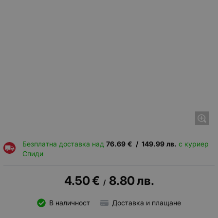
Безплатна доставка над
76.69
€
/
149.99
лв.
с куриер
Спиди
4.50
€
8.80
лв.
/
В наличност
Доставка и плащане