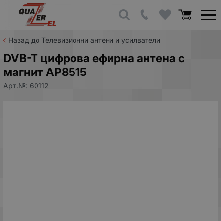
Назад до Телевизионни антени и усилватели
DVB-T цифрова ефирна антена с
магнит AP8515
Арт.№:
60112