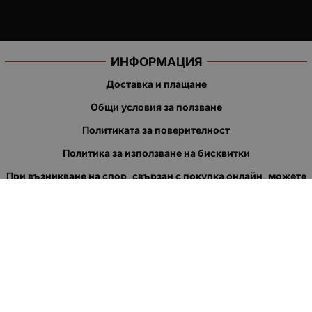
ИНФОРМАЦИЯ
Доставка и плащане
Общи условия за ползване
Политиката за поверителност
Политика за използване на бисквитки
При възникване на спор, свързан с покупка онлайн, можете
да ползвате сайта ОРС
Вашите права
Отказ от сделка
За нас
Полезни връзки
Карта на сайта