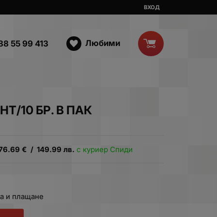
ВХОД
Любими
88 55 99 413
Т/10 БР. В ПАК
76.69
€
/
149.99
лв.
с куриер Спиди
а и плащане