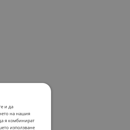
е и да
нето на нашия
 да я комбинират
ашето използване