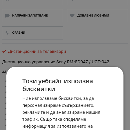
НАПРАВИ ЗАПИТВАНЕ
ДОБАВИ В ЛЮБИМИ
СРАВНИ
Дистанционни за телевизори
Дистанционно управление Sony RM-ED047 / UCT-042
заместител:
Този уебсайт използва
RM-FED001
RM-ED045
бисквитки
RM-ED036
RM-ED035
Ние използваме бисквитки, за да
RM-ED034
персонализираме съдържанието,
RM-ED046
рекламите и да анализираме нашия
RM-ED047
трафик. Също така споделяме
RM-ED041
RM-ED038
информация за използването на