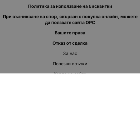
Политика за използване на бисквитки
При възникване на спор, свързан с покупка онлайн, можете
да ползвате сайта ОРС
Вашите права
Отказ от сделка
За нас
Полезни връзки
Карта на сайта
Контакти
КОНТАКТИ
"КВАЗЕР" ЕООД
Адрес: гр. Пловдив
ул."Кукленско шосе" No.12
Ел. поща (препиши, не копирай):
salеs:at:kvazer.cоm