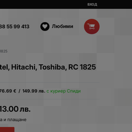
ВХОД
Любими
88 55 99 413
 1825
tel, Hitachi, Toshiba, RC 1825
76.69
€
/
149.99
лв.
с куриер Спиди
13.00
лв.
а и плащане