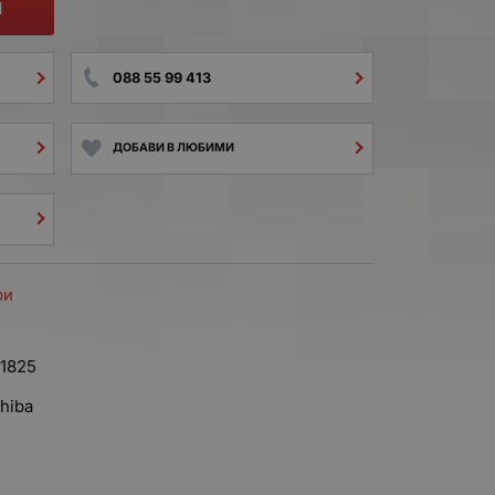
И
088 55 99 413
ДОБАВИ В ЛЮБИМИ
ри
1825
shiba