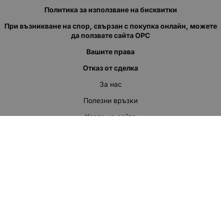
Политика за използване на бисквитки
При възникване на спор, свързан с покупка онлайн, можете
да ползвате сайта ОРС
Вашите права
Отказ от сделка
За нас
Полезни връзки
Карта на сайта
Контакти
КОНТАКТИ
"КВАЗЕР" ЕООД
Адрес: гр. Пловдив
ул."Кукленско шосе" No.12
Ел. поща (препиши, не копирай):
salеs:at:kvazer.cоm