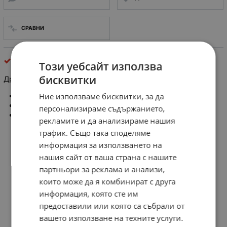
СРАВНИ
Принадлежности за тонколони и озвучителни тела
Този уебсайт използва
бисквитки
Дръжка за тонколона KPH-1, пластмасова
Размери: 23 x 19cm
Ние използваме бисквитки, за да
Дълбочина: 6.2cm
персонализираме съдържанието,
EAN: 5901436709558
рекламите и да анализираме нашия
трафик. Също така споделяме
информация за използването на
нашия сайт от ваша страна с нашите
партньори за реклама и анализи,
които може да я комбинират с друга
информация, която сте им
предоставили или която са събрали от
вашето използване на техните услуги.