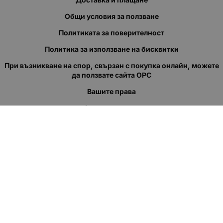
Общи условия за ползване
Политиката за поверителност
Политика за използване на бисквитки
При възникване на спор, свързан с покупка онлайн, можете
да ползвате сайта ОРС
Вашите права
Отказ от сделка
За нас
Полезни връзки
Карта на сайта
Контакти
КОНТАКТИ
"КВАЗЕР" ЕООД