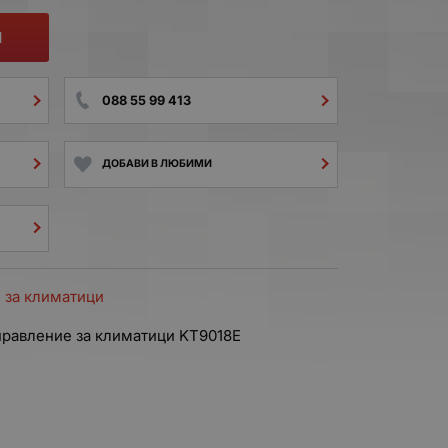
И
088 55 99 413
ДОБАВИ В ЛЮБИМИ
 за климатици
правление за климатици KT9018E