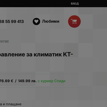
ВХОД
Любими
88 55 99 413
-9018E
авление за климатик KT-
76.69
€
/
149.99
лв.
с куриер Спиди
а и плащане