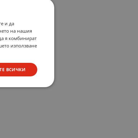
е и да
нето на нашия
 да я комбинират
ашето използване
ТЕ ВСИЧКИ