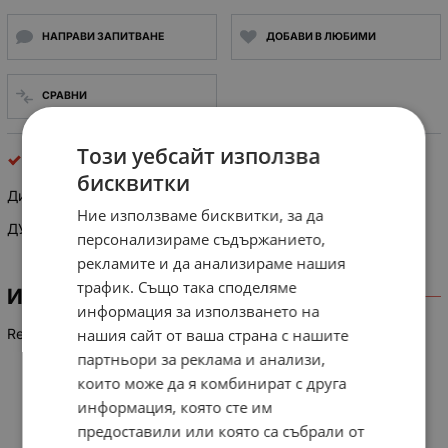
НАПРАВИ ЗАПИТВАНЕ
ДОБАВИ В ЛЮБИМИ
СРАВНИ
Този уебсайт използва
Дистанционни за телевизори
бисквитки
Дистанционно управление DAEWOO R40B02
Ние използваме бисквитки, за да
ДУ за Део
персонализираме съдържанието,
рекламите и да анализираме нашия
трафик. Също така споделяме
ИНФОРМАЦИЯ
информация за използването на
Remote Control DAEWOO R40B02
нашия сайт от ваша страна с нашите
партньори за реклама и анализи,
които може да я комбинират с друга
информация, която сте им
предоставили или която са събрали от