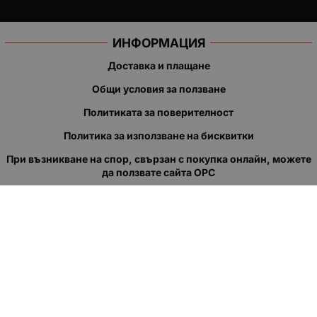
ИНФОРМАЦИЯ
Доставка и плащане
Общи условия за ползване
Политиката за поверителност
Политика за използване на бисквитки
При възникване на спор, свързан с покупка онлайн, можете
да ползвате сайта ОРС
Вашите права
Отказ от сделка
За нас
Полезни връзки
Карта на сайта
Контакти