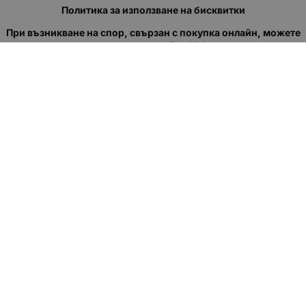
Политика за използване на бисквитки
При възникване на спор, свързан с покупка онлайн, можете
да ползвате сайта ОРС
Вашите права
Отказ от сделка
За нас
Полезни връзки
Карта на сайта
Контакти
КОНТАКТИ
"КВАЗЕР" ЕООД
Адрес: гр. Пловдив
ул."Кукленско шосе" No.12
Ел. поща (препиши, не копирай):
salеs:at:kvazer.cоm