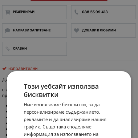
088 55 99 413
РЕЗЕРВИРАЙ
НАПРАВИ ЗАПИТВАНЕ
ДОБАВИ В ЛЮБИМИ
СРАВНИ
изправителни
Диод ВЛ320-10- 1000V, 320A без радиатор
Този уебсайт използва
с анод на винт и катод на въже, с две въжета за
бисквитки
присъединяване
Ние използваме бисквитки, за да
(ТОК): 320A
персонализираме съдържанието,
НАПРЕЖЕНИЕ: 1000V
ДИАМЕТЪР: ф55mm
рекламите и да анализираме нашия
М (РЕЗБА): M30mm
трафик. Също така споделяме
ДРУГИ ПАРАМЕТРИ: АНОД НА КОРПУС
информация за използването на
ДОПЪЛНИТЕЛНИ АКСЕСОАРИ: С ВЪЖЕ