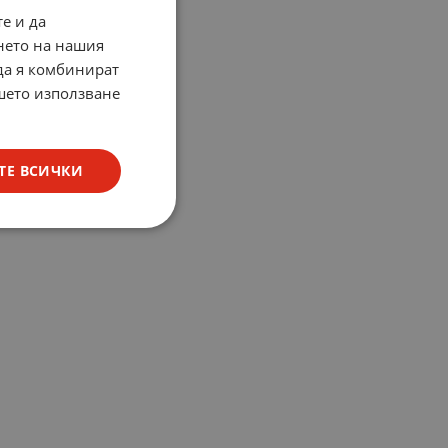
е и да
нето на нашия
 да я комбинират
ашето използване
ТЕ ВСИЧКИ