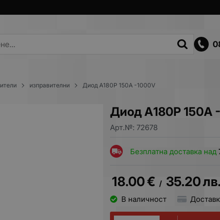
0
вители
изправителни
Диод А180Р 150A -1000V
Диод А180Р 150A 
Арт.№:
72678
Безплатна доставка над
18.00
€
35.20
лв
/
В наличност
Доставк