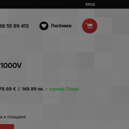
ВХОД
Любими
88 55 99 413
-1000V
76.69
€
/
149.99
лв.
с куриер Спиди
.
а и плащане