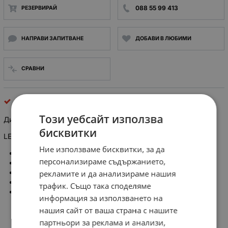
088 55 99 413
РЕЗЕРВИРАЙ
НАПРАВИ ЗАПИТВАНЕ
ДОБАВИ В ЛЮБИМИ
СРАВНИ
светодиодни ленти
Този уебсайт използва
Димер за светодиодна лента 96w с дистанционно
бисквитки
LED Димер LP-DIMM-0-100-1CH-12V 96W RF
Ние използваме бисквитки, за да
Мощност: 96W
персонализираме съдържанието,
Входящо/ изходящо напрежение: 12V DC
Изходен ток : 8A max
рекламите и да анализираме нашия
Функции: Включване / Изключване
трафик. Също така споделяме
Регулиране силата на светене
информация за използването на
нашия сайт от ваша страна с нашите
партньори за реклама и анализи,