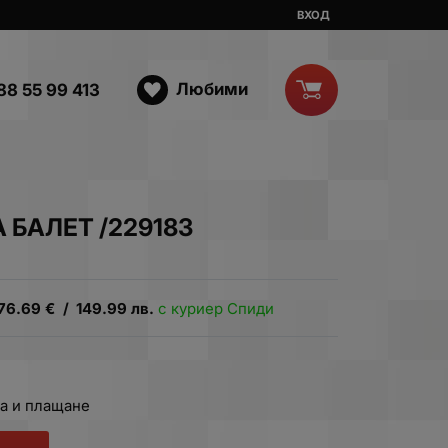
ВХОД
Любими
88 55 99 413
 БАЛЕТ /229183
76.69
€
/
149.99
лв.
с куриер Спиди
а и плащане