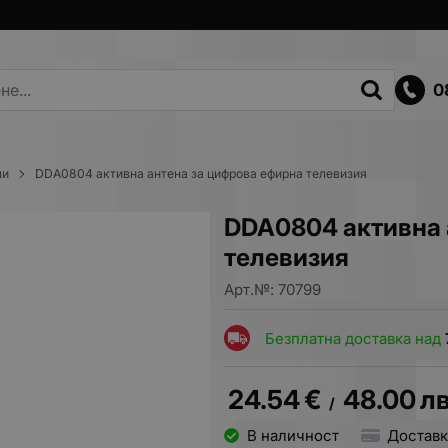
0
ли
DDA0804 активна антена за цифрова ефирна телевизия
DDA0804 активна 
телевизия
Арт.№:
70799
Безплатна доставка над
24.54
€
48.00
лв
/
В наличност
Доставк