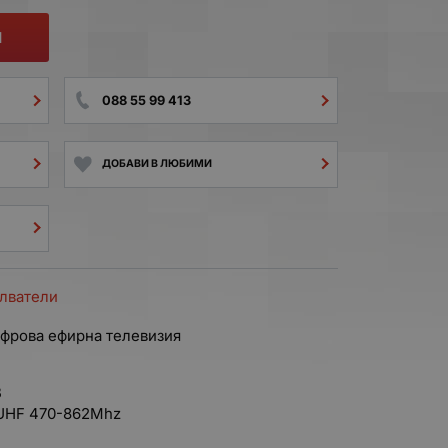
И
088 55 99 413
ДОБАВИ В ЛЮБИМИ
илватели
ифрова ефирна телевизия
B
 UHF 470-862Mhz