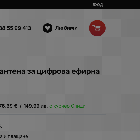
ВХОД
Любими
88 55 99 413
антена за цифрова ефирна
76.69
€
/
149.99
лв.
с куриер Спиди
.
а и плащане