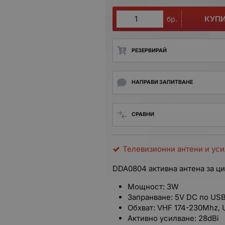
КУП
бр.
РЕЗЕРВИРАЙ
НАПРАВИ ЗАПИТВАНЕ
СРАВНИ
Телевизионни антени и ус
DDA0804 активна антена за ц
Мощност: 3W
Запранване: 5V DC по US
Обхват: VHF 174-230Mhz,
Активно усилване: 28dBi