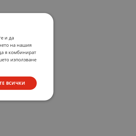
е и да
нето на нашия
 да я комбинират
ашето използване
ТЕ ВСИЧКИ