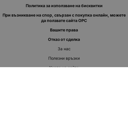
Политика за използване на бисквитки
При възникване на спор, свързан с покупка онлайн, можете
да ползвате сайта ОРС
Вашите права
Отказ от сделка
За нас
Полезни връзки
Карта на сайта
Контакти
КОНТАКТИ
"КВАЗЕР" ЕООД
Адрес: гр. Пловдив
ул."Кукленско шосе" No.12
Ел. поща (препиши, не копирай):
salеs:at:kvazer.cоm