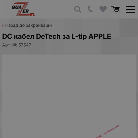
Назад до захранващи
DC кабел DeTech за L-tip APPLE
Арт.№:
57547