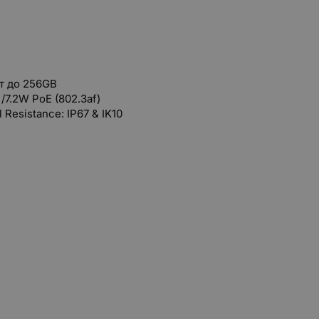
т до 256GB
/7.2W
PoE (802.3af)
 Resistance: IP67 & IK10