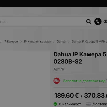
0
IP Камери
IP Куполни камери
Dahua
Dahua IP Кaмера 5 MPi
Dahua IP Кaмера 
0280B-S2
Арт.№:
Безплатна доставка над
189.60
€
370.83
/
В наличност
Доставк