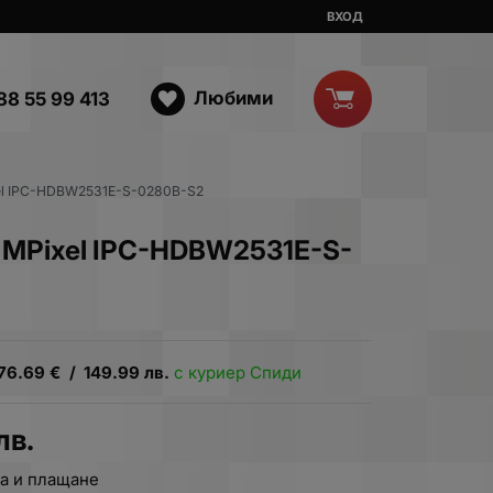
ВХОД
Любими
88 55 99 413
xel IPC-HDBW2531E-S-0280B-S2
5 MPixel IPC-HDBW2531E-S-
76.69
€
/
149.99
лв.
с куриер Спиди
лв.
а и плащане