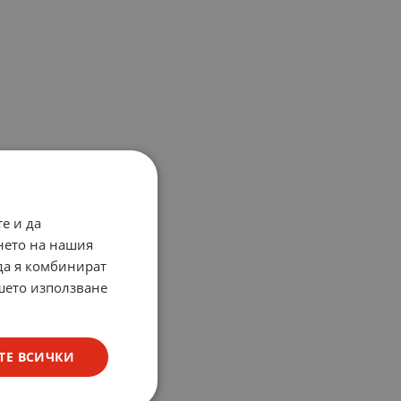
е и да
нето на нашия
 да я комбинират
ашето използване
ТЕ ВСИЧКИ