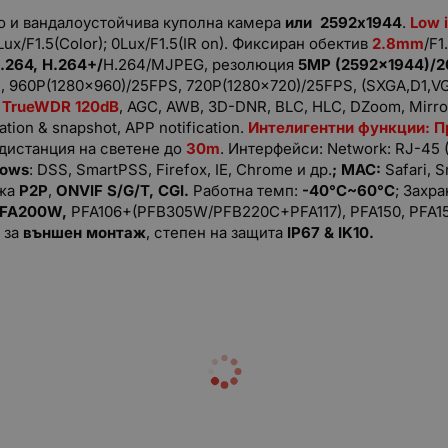
о и вандалоустойчива куполна камера
или
2592x1944
.
Low 
x/F1.5(Color); 0Lux/F1.5(IR on). Фиксиран обектив
2.8mm
/F1
.264
,
H.264+/
H.264/MJPEG, резолюция
5MP (2592x1944)/2
, 960P(1280x960)/25FPS, 720P(1280x720)/25FPS, (SXGA,D1,VG
,
TrueWDR 120dB
, AGC, AWB, 3D-DNR, BLC, HLC, DZoom, Mirror
ation & snapshot, APP notification.
Интелигентни функции: П
 дистанция на светене до
3
0
m
. Интерфейси: Network: RJ-45 
dows
: DSS, SmartPSS, Firefox, IE, Chrome и др.
; MAC:
Safari, 
ржа
P2P
,
ONVIF S/G/T, CGI.
Работна темп:
-
4
0°C~
6
0°C
; Захр
FA200W,
PFA106+(PFB305W/PFB220C+PFA117), PFA150, PFA15
 за
външен монтаж
, степен на защита
IP
6
7
& IK10
.