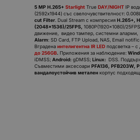
5
MP
H.26
5+
Starlight
True
DAY/NIGHT
IP вод
(2592x1944) със свелочувствителност: 0.008Lu
cut Filter
. Dual Stream с компресия
H.26
5
+
,
H
(2048x1536)/25FPS,
1080P(1920x1080)/25FPS
движение, видео тампер, системни аларми
Alarm
: SD Card, FTP Upload, NAS, Email notific
Вграденa
интелигентна IR LED
подсветка – с
до
256GB
.
Приложения за наблюдение:
Win
iDMSS;
Android:
gDMSS;
Linux:
DSS. Поддъ
Съвместими аксесоари
PFA136
,
PFB
203
W
,
P
вандалоустойчив метален
корпус подходящ