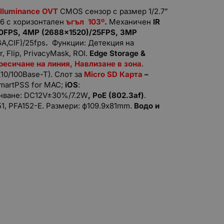
illuminance OVT
CMOS сензор с размер 1/2.7”
.6 с хоризонтален
ъгъл
103
º
.
Механичен
IR
0FPS, 4MP (2688x1520)/25FPS, 3MP
A,CIF)/25fps
.
Функции: Детекция на
, Flip, PrivacyMask, ROI.
Edge Storage &
ресичане на линия, Навлизане в зона
.
(10/100Base-T). Слот за
Micro SD
Карта
–
SmartPSS for MAC;
iOS
:
анване: DC12V±30%/7.2W
, PoE (802.3af)
.
1, PFA152-E. Размери: ф109.9х81mm.
Водо
и