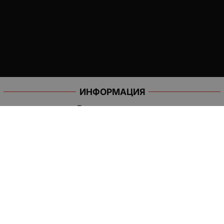
ИНФОРМАЦИЯ
Доставка и плащане
Общи условия за ползване
Политиката за поверителност
Политика за използване на бисквитки
При възникване на спор, свързан с покупка онлайн, можете
да ползвате сайта ОРС
Вашите права
Отказ от сделка