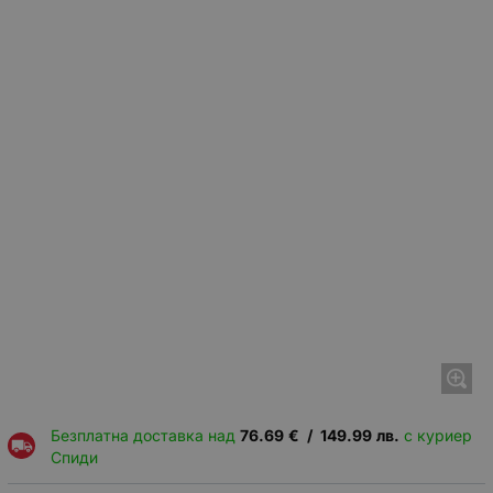
Безплатна доставка над
76.69
€
/
149.99
лв.
с куриер
Спиди