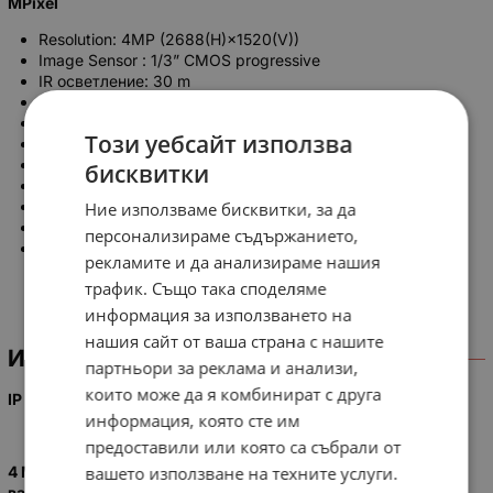
MPixel
Resolution: 4MP (2688(H)×1520(V))
Image Sensor : 1/3” CMOS progressive
IR осветление: 30 m
Технология на пренос: IP
Lens Type : Fixed
Този уебсайт използва
Max Aperture : F1.6
Angle of View: 102.0°
бисквитки
Интерфейси: MicroSD слот
Power Supply : DC12V PoE (802.3af)(Class 0)
Ние използваме бисквитки, за да
Power Consumption: <5.2W
персонализираме съдържанието,
Ingress Protection & Vandal Resistance: IP67, IK10
рекламите и да анализираме нашия
трафик. Също така споделяме
информация за използването на
нашия сайт от ваша страна с нашите
ИНФОРМАЦИЯ
партньори за реклама и анализи,
които може да я комбинират с друга
IP КУПОЛНА КАМЕРА
IPC-HDBW2431E-S-0280B-S2
информация, която сте им
предоставили или която са събрали от
вашето използване на техните услуги.
4 MP H.265+
Starlight
True
DAY/NIGHT IP водо и
вандалоустойчива
куполна камера или 2688x1520. 1/3”