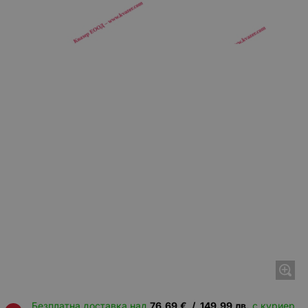
Безплатна доставка над
76.69
€
/
149.99
лв.
с куриер