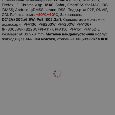
Firefox, IE, Chrome и др.;
MAC
: Safari, SmartPSS for MAC;
iOS
:
iDMSS; Android: gDMSS;
Linux
: DSS. Поддържа P2P, ONVIF,
CGI. Работна темп:
-40°C~60°C
; Захранване:
DC12V±30%/6.9W, PoE (802.3af)
. Съвместими монтажни
аксесоари: PFA136, PFB203W, PFA200W, PFA106+
(PFB305W/PFB220C+PFA117), PFA150, PFA151, PFA152-E.
Размери: Ø109.9х81mm.
Метален вандалоустойчив
корпус
подходящ за
външен монтаж
, степен на
защита IP67 & IK10
.