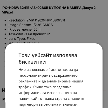
IPC-HDBW3241E-AS-0280B КУПОЛНА КАМЕРА Дахуа 2
MPixel
Resolution: 2MP (1920(H)×1080(V))
Image Sensor: 1/2.8” CMOS
IR осветление: 50 m
Технология на пренос: IP
Lens Type: Fixed
Max Aperture: F1.6
Angle of View: H: 106º
Интерфейси: RJ-45, MicroSD слот
Този уебсайт използва
Power Supply : DC12V PoE (802.3af)(Class 0)
бисквитки
Power Consumption: <6.9W
Ingress Protection & Vandal Resistance: IP67, IK10
Ние използваме бисквитки, за да
персонализираме съдържанието,
рекламите и да анализираме нашия
трафик. Също така споделяме
ИНФОРМАЦИЯ
информация за използването на
нашия сайт от ваша страна с нашите
IP КУПОЛНА КАМЕРА
IPC-HDBW3241E-AS-0280B
партньори за реклама и анализи,