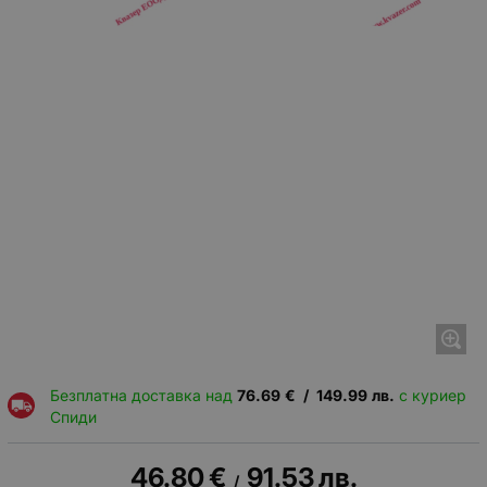
Безплатна доставка над
76.69
€
/
149.99
лв.
с куриер
Спиди
46.80
€
91.53
лв.
/