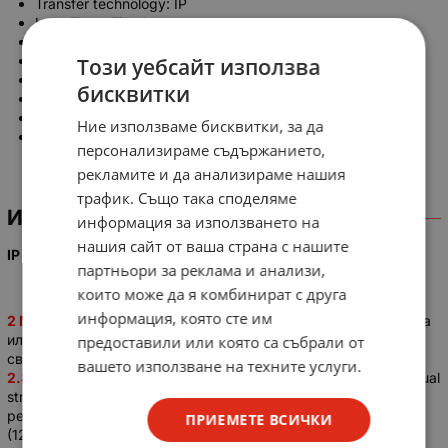
Transfer technology
: IP
Lens Type: Fixed
Focal Length: 2.8mm
Max Aperture: F2.2
Този уебсайт използва
Angle of View: H: 99º
бисквитки
IR осветление: 30 m
Power Supply:
DC12V±30%/2.8W, PoE (802.3af)
Ние използваме бисквитки, за да
Ingress Protection: IP67
персонализираме съдържанието,
рекламите и да анализираме нашия
трафик. Също така споделяме
ИНФОРМАЦИЯ
информация за използването на
нашия сайт от ваша страна с нашите
IP
ВЪНШНА КАМЕРА
IPC-B1E20-0280B
партньори за реклама и анализи,
които може да я комбинират с друга
информация, която сте им
2 MP
H.265+
True DAY/NIGHT
IP булет водоустойчива камера
или
FullHD 1080P (1920x1080)
.
1/3.2”
CMOS сензор със
предоставили или която са събрали от
светлочувствителност 0.01Lux/F2.2,
фиксиран обектив:
вашето използване на техните услуги.
2.8/F2.2
с хоризонтален
ъгъл 99°
. Механичен IR cut Filter. Dual
stream с компресия
H.265+
/H.265/H.264+/H.264/MJPEG,
резолюция 1080P (1920x1080)/25FPS, 720P
ПРИЕМЕТЕ ВСИЧКИ
(1280x720)/25FPS, (D1,CIF)/25fps. Функции: Детекция на