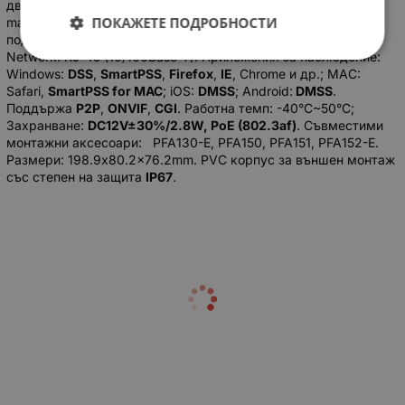
движение, 3D-NR, ROI, HLC, BLC, DWDR, AGC, AWB, Privacy
ПОКАЖЕТЕ ПОДРОБНОСТИ
mask, Digital zoom, Flip, Mirror. Вградена интелигентна IR LED
подсветка – с дистанция на светене до 30m. Интерфейси:
Network: RJ-45 (10/100Base-T). Приложения за наблюдение:
Windows:
DSS
,
SmartPSS
,
Firefox
,
IE
, Chrome и др.; MAC:
Safari,
SmartPSS for MAC
; iOS:
DMSS
; Android:
DMSS
.
Поддържа
P2P
,
ONVIF
,
CGI
. Работна темп: -40°C~50°C;
Захранване:
DC12V±30%/2.8W, PoE (802.3af)
. Съвместими
монтажни аксесоари: PFA130-E, PFA150, PFA151, PFA152-E.
Размери: 198.9x80.2x76.2mm. PVC корпус за външен монтаж
със степен на защита
IP67
.