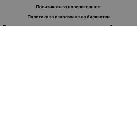
Политиката за поверителност
Политика за използване на бисквитки
При възникване на спор, свързан с покупка онлайн, можете
да ползвате сайта ОРС
Вашите права
Отказ от сделка
За нас
Полезни връзки
Карта на сайта
Контакти
КОНТАКТИ
"КВАЗЕР" ЕООД
Адрес: гр. Пловдив
ул."Кукленско шосе" No.12