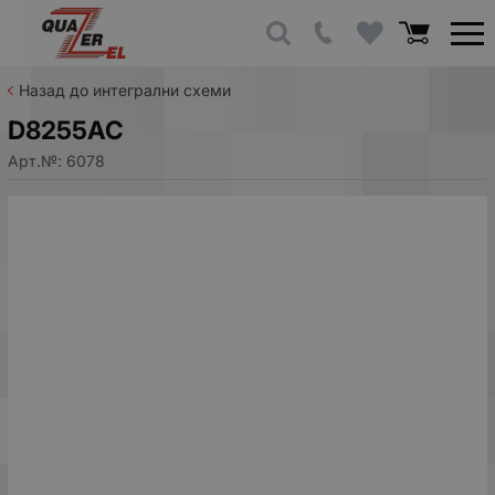
Назад до интегрални схеми
D8255AC
Арт.№:
6078