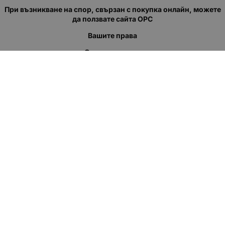
При възникване на спор, свързан с покупка онлайн, можете
да ползвате сайта ОРС
Вашите права
Отказ от сделка
За нас
Полезни връзки
Карта на сайта
Контакти
КОНТАКТИ
"КВАЗЕР" ЕООД
Адрес: гр. Пловдив
ул."Кукленско шосе" No.12
Ел. поща (препиши, не копирай):
salеs:at:kvazer.cоm
Телефон:
088 55 99 413