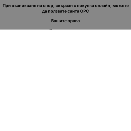
При възникване на спор, свързан с покупка онлайн, можете
да ползвате сайта ОРС
Вашите права
Отказ от сделка
За нас
Полезни връзки
Карта на сайта
Контакти
КОНТАКТИ
"КВАЗЕР" ЕООД
Адрес: гр. Пловдив
ул."Кукленско шосе" No.12
Ел. поща (препиши, не копирай):
salеs:at:kvazer.cоm
Телефон:
088 55 99 413