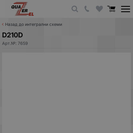
Назад до интегрални схеми
D210D
Арт.№:
7659