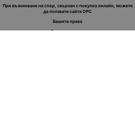
При възникване на спор, свързан с покупка онлайн, можете
да ползвате сайта ОРС
Вашите права
Отказ от сделка
За нас
Полезни връзки
Карта на сайта
Контакти
КОНТАКТИ
"КВАЗЕР" ЕООД
Адрес: гр. Пловдив
ул."Кукленско шосе" No.12
Ел. поща (препиши, не копирай):
salеs:at:kvazer.cоm
Телефон:
088 55 99 413