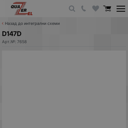
Назад до интегрални схеми
D147D
Арт.№:
7658