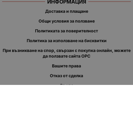
ИНФОРМАЦИЯ
Доставка и плащане
Общи условия за ползване
Политиката за поверителност
Политика за използване на бисквитки
При възникване на спор, свързан с покупка онлайн, можете
да ползвате сайта ОРС
Вашите права
Отказ от сделка
За нас
Полезни връзки
Карта на сайта
Контакти
КОНТАКТИ