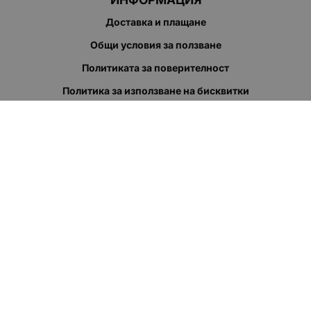
Доставка и плащане
Общи условия за ползване
Политиката за поверителност
Политика за използване на бисквитки
При възникване на спор, свързан с покупка онлайн, можете
да ползвате сайта ОРС
Вашите права
Отказ от сделка
За нас
Полезни връзки
Карта на сайта
Контакти
КОНТАКТИ