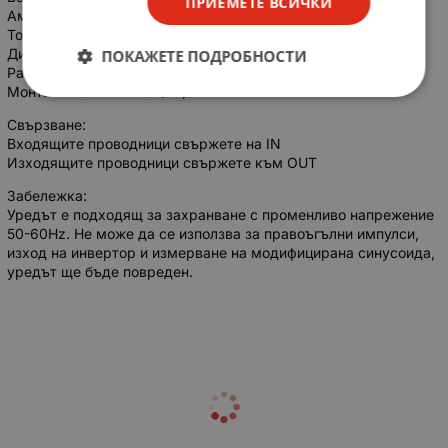
ПРИЕМЕТЕ ВСИЧКИ
Амперметър обхват: AC 0.00-99.9A
Точност: 1% +/- 2 цифри
Дисплей: LED
ПОКАЖЕТЕ ПОДРОБНОСТИ
Размери: 37 х 85 мм
Монтаж: на DIN шина (2P)
Свързване:
Входящите проводници свържете на IN
Изходящите проводници свържете към OUT
Забележка:
Уредът е подходящ за захранване с променливо напрежение
50-60Hz. Не може да се използва за правоъгълни импулси,
изход на инвертор и измерване на модифицирана синусоида,
уредът ще бъде повреден.