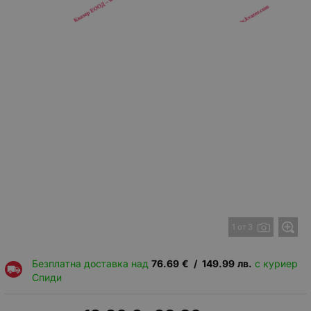
1 от 3
Безплатна доставка над
76.69
€
/
149.99
лв.
с куриер
Спиди