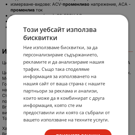
измерване-видове: ACV-
променливо
напрежение, ACA -
променлив
ток
напрежение вх (зах.): 60-500V AC
диапазон измерване ACV: 500V
диапазон измерване ACA: 100A
Този уебсайт използва
бисквитки
Ние използваме бисквитки, за да
ИНФОРМАЦИЯ
персонализираме съдържанието,
рекламите и да анализираме нашия
Цифров волтметър 60 - 500V AC и амперметър AC: 0 - 100A
трафик. Също така споделяме
Цифров уред за измерване на променливо напрежение и ток.
информация за използването на
Монтаж на ДИН шина в ел. табла и контролни шкафове.
нашия сайт от ваша страна с нашите
Голям двоен LED дисплей с два цвята - (червено -
напрежение, зелен - ток)
партньори за реклама и анализи,
Стойностите на напрежението и тока в реално време се
които може да я комбинират с друга
показват едновременно на един и същ екран.
информация, която сте им
Вградено магнитно задържащо реле 63А, предпазващо от
предоставили или която са събрали от
високи токови пренапрежения.
Токов трансформатор.
вашето използване на техните услуги.
Характеристики:
Волтметър обхват: AC 60-500V