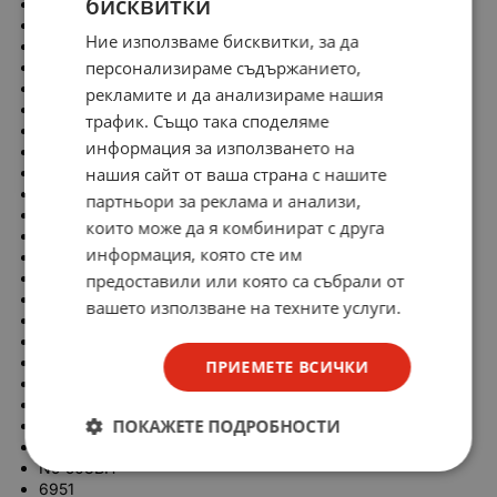
бисквитки
3704
9503BH
Ние използваме бисквитки, за да
JN1601
персонализираме съдържанието,
6836
3707
рекламите и да анализираме нашия
9505B
трафик. Също така споделяме
N5 00
информация за използването на
6837
нашия сайт от ваша страна с нашите
3707FC
9505BH
партньори за реклама и анализи,
N9 500N
които може да я комбинират с друга
6842
информация, която сте им
3707F
9520B
предоставили или която са събрали от
N9 501B
вашето използване на техните услуги.
6843
3708
9520NB
ПРИЕМЕТЕ ВСИЧКИ
N9 501BH
6844
ПОКАЖЕТЕ ПОДРОБНОСТИ
3708FC
9521NB
N9 503BH
6951