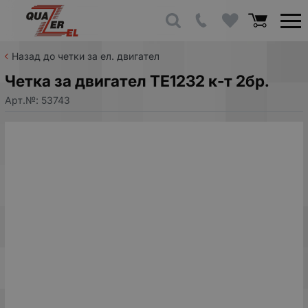
Назад до четки за ел. двигател
Четка за двигател TE1232 к-т 2бр.
Арт.№:
53743