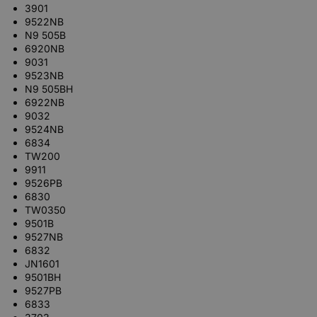
3901
9522NB
N9 505B
6920NB
9031
9523NB
N9 505BH
6922NB
9032
9524NB
6834
TW200
9911
9526PB
6830
TW0350
9501B
9527NB
6832
JN1601
9501BH
9527PB
6833