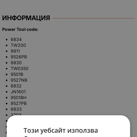
ИНФОРМАЦИЯ
Power Tool code:
6834
TW200
9911
9526PB
6830
TW0350
9501B
9527NB
6832
JN1601
9501BH
9527PB
6833
3703
9503B
9528NB
Този уебсайт използва
6834