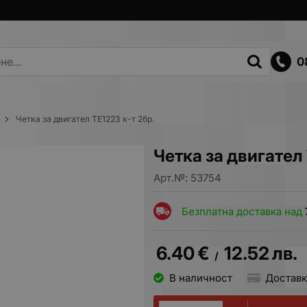
0
Четка за двигател TE1223 к-т 2бр.
Четка за двигател 
Арт.№:
53754
Безплатна доставка над
6.40
€
12.52
лв.
/
В наличност
Доставк