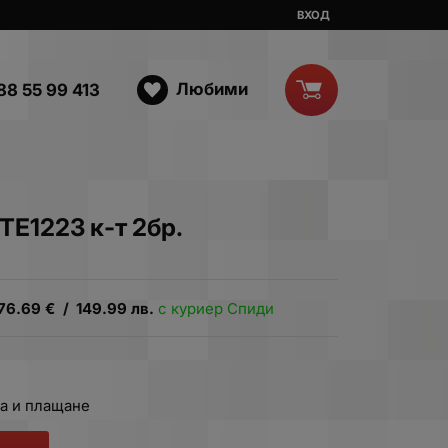
ВХОД
Любими
88 55 99 413
TE1223 к-т 2бр.
76.69
€
/
149.99
лв.
с куриер Спиди
а и плащане