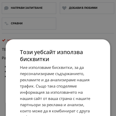
НАПРАВИ ЗАПИТВАНЕ
ДОБАВИ В ЛЮБИМИ
СРАВНИ
четки за ел. двигател
TE-1221 комплект 2бр. графитни четки за електродвигатели
Този уебсайт използва
бисквитки
Размер: 6,2 X 10 X 14 мм, за BLACK DECKER
Spare Part code:
Ние използваме бисквитки, за да
Power Tool code:
персонализираме съдържанието,
Size: 6.2*10*14mm
рекламите и да анализираме нашия
трафик. Също така споделяме
информация за използването на
нашия сайт от ваша страна с нашите
партньори за реклама и анализи,
които може да я комбинират с друга