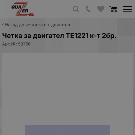
Назад до четки за ел. двигател
Четка за двигател TE1221 к-т 2бр.
Арт.№:
53756