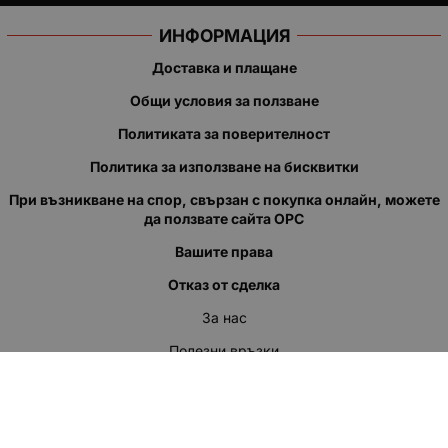
ИНФОРМАЦИЯ
Доставка и плащане
Общи условия за ползване
Политиката за поверителност
Политика за използване на бисквитки
При възникване на спор, свързан с покупка онлайн, можете
да ползвате сайта ОРС
Вашите права
Отказ от сделка
За нас
Полезни връзки
Карта на сайта
Контакти