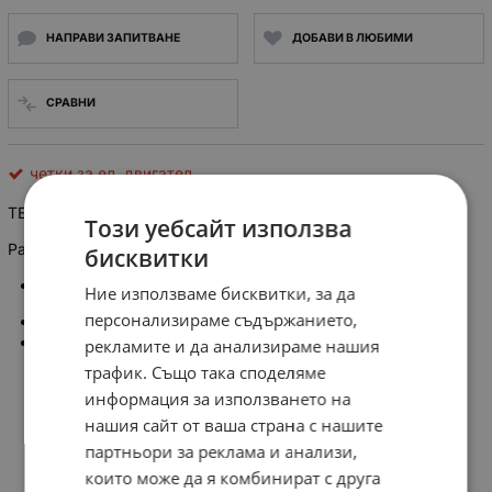
НАПРАВИ ЗАПИТВАНЕ
ДОБАВИ В ЛЮБИМИ
СРАВНИ
четки за ел. двигател
TE-1163 комплект 2бр. графитни четки за електродвигатели
Този уебсайт използва
Размер: 6 X 9 X 25/23 мм, за FLEX
бисквитки
Spare Part code:
Ние използваме бисквитки, за да
персонализираме съдържанието,
Power Tool code:
Size: 6*9*25/23mm
рекламите и да анализираме нашия
трафик. Също така споделяме
информация за използването на
нашия сайт от ваша страна с нашите
партньори за реклама и анализи,
които може да я комбинират с друга