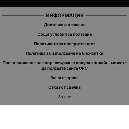
ИНФОРМАЦИЯ
Доставка и плащане
Общи условия за ползване
Политиката за поверителност
Политика за използване на бисквитки
При възникване на спор, свързан с покупка онлайн, можете
да ползвате сайта ОРС
Вашите права
Отказ от сделка
За нас
Полезни връзки
Карта на сайта
Контакти