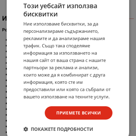
Този уебсайт използва
бисквитки
ИНФОРМАЦИЯ
Ние използваме бисквитки, за да
Power Tool code:
персонализираме съдържанието,
рекламите и да анализираме нашия
CE 16SA
трафик. Също така споделяме
CN16SA
D1 0YB
информация за използването на
G10SF3
нашия сайт от ваша страна с нашите
G10SK2
партньори за реклама и анализи,
G12SS
които може да я комбинират с друга
G12SR2
G13SR
информация, която сте им
G13SR2
предоставили или която са събрали от
GP2
вашето използване на техните услуги.
M6SB
PB20
RB40VA
ПРИЕМЕТЕ ВСИЧКИ
SAY15 0A
SV12SH
PDA100G
ПОКАЖЕТЕ ПОДРОБНОСТИ
W6VA4