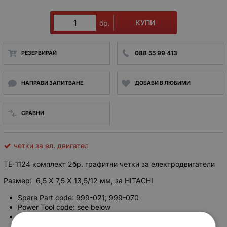
КУПИ
бр.
088 55 99 413
РЕЗЕРВИРАЙ
НАПРАВИ ЗАПИТВАНЕ
ДОБАВИ В ЛЮБИМИ
СРАВНИ
четки за ел. двигател
TE-1124 комплект 2бр. графитни четки за електродвигатели
Размер: 6,5 X 7,5 X 13,5/12 мм, за HITACHI
Spare Part code: 999-021; 999-070
Power Tool code: see below
Size: 6.5*7.5*13.5/12mm