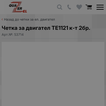
Назад до четки за ел. двигател
Четка за двигател TE1121 к-т 2бр.
Арт.№:
53714