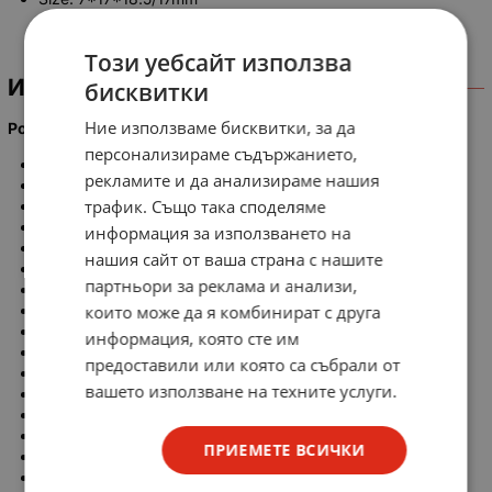
Този уебсайт използва
ИНФОРМАЦИЯ
бисквитки
Ние използваме бисквитки, за да
Power Tool code:
персонализираме съдържанието,
C9 U2
рекламите и да анализираме нашия
C1 3U
трафик. Също така споделяме
CC14SE
CC14SF
информация за използването на
CD12F
нашия сайт от ваша страна с нашите
DH50MR
партньори за реклама и анализи,
DH50MRY
които може да я комбинират с друга
G18SR
G18SRU
информация, която сте им
G23SC2/SE
предоставили или която са събрали от
G23SF
вашето използване на техните услуги.
G23SR
G23SRU
H6 0MRV
ПРИЕМЕТЕ ВСИЧКИ
H6 5SC
H6 5SB