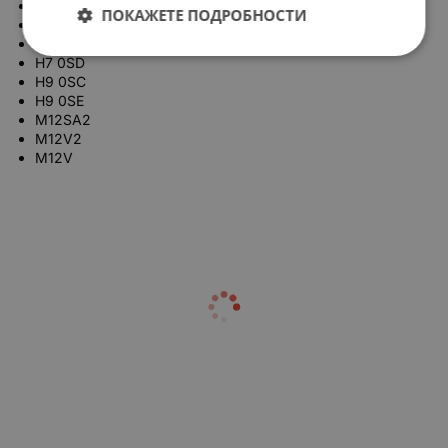
H6 5SD
ПОКАЖЕТЕ ПОДРОБНОСТИ
H6 5SB/2
H7 0SA
H7 0SD
H9 0SC
H9 0SE
M12SA2
M12V2
M12V