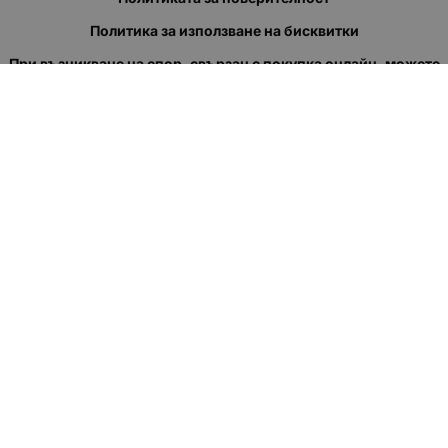
Политика за използване на бисквитки
При възникване на спор, свързан с покупка онлайн, можете
да ползвате сайта ОРС
Вашите права
Отказ от сделка
За нас
Полезни връзки
Карта на сайта
Контакти
КОНТАКТИ
"КВАЗЕР" ЕООД
Адрес: гр. Пловдив
ул."Кукленско шосе" No.12