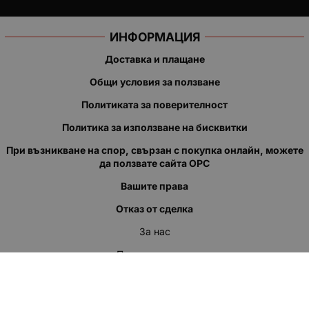
ИНФОРМАЦИЯ
Доставка и плащане
Общи условия за ползване
Политиката за поверителност
Политика за използване на бисквитки
При възникване на спор, свързан с покупка онлайн, можете
да ползвате сайта ОРС
Вашите права
Отказ от сделка
За нас
Полезни връзки
Карта на сайта
Контакти