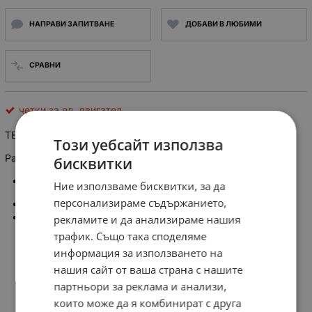
НАПРАВИ ЗАПИТВАНЕ
ДОБАВИ В ЛЮБИМИ
СРАВНИ
четки за ел. двигател
TE-1107 комплект 2бр. графитни четки за електродвигатели
Този уебсайт използва
Размер: 6,2 X 10 X 17,2 мм, за BOSCH
бисквитки
Spare Part code: 1 617 014 108
Ние използваме бисквитки, за да
персонализираме съдържанието,
Power Tool code: UBH 6/35 D; UBH 6/35; US H 6
Size: 6.2*10*17.2mm
рекламите и да анализираме нашия
трафик. Също така споделяме
информация за използването на
нашия сайт от ваша страна с нашите
партньори за реклама и анализи,
които може да я комбинират с друга