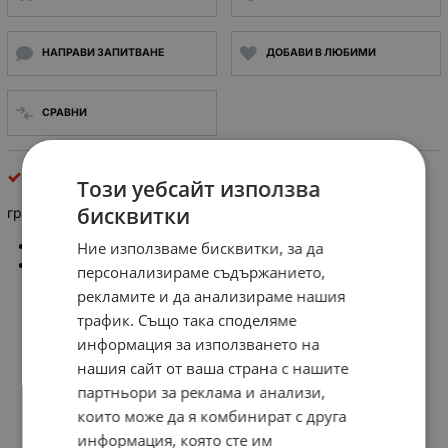
НАПРАВИ ЗАПИТВАНЕ
ДОБАВИ В ЛЮБИМИ
СРАВНИ
четки за ел. двигател
Този уебсайт използва
бисквитки
графитни четки за електродвигатели, R5X 10x12.5x22/18mm
Размер: 10x12.5x22/18mm (a*b*
c
)
Ние използваме бисквитки, за да
Цена за 1бр.
персонализираме съдържанието,
рекламите и да анализираме нашия
трафик. Също така споделяме
информация за използването на
нашия сайт от ваша страна с нашите
партньори за реклама и анализи,
които може да я комбинират с друга
информация, която сте им