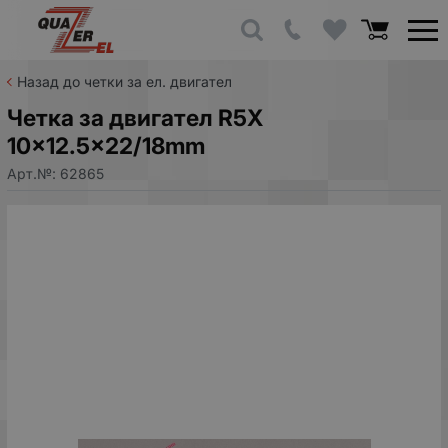
Назад до четки за ел. двигател
Четка за двигател R5X
10x12.5x22/18mm
Арт.№:
62865