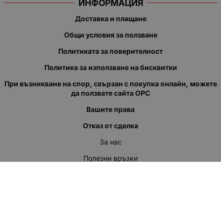
ИНФОРМАЦИЯ
Доставка и плащане
Общи условия за ползване
Политиката за поверителност
Политика за използване на бисквитки
При възникване на спор, свързан с покупка онлайн, можете
да ползвате сайта ОРС
Вашите права
Отказ от сделка
За нас
Полезни връзки
Карта на сайта
Контакти
КОНТАКТИ